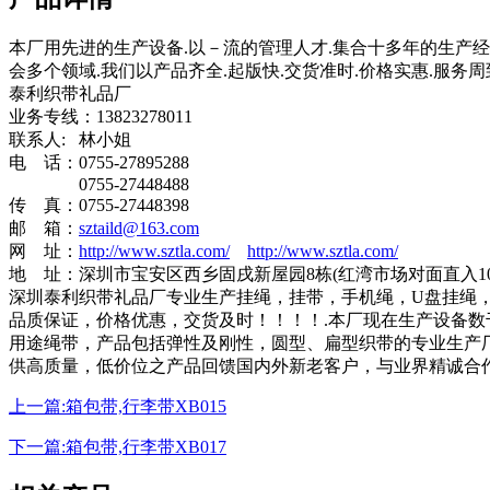
本厂用先进的生产设备.以－流的管理人才.集合十多年的生产经
会多个领域.我们以产品齐全.起版快.交货准时.价格实惠.服务
泰利织带礼品厂
业务专线：13823278011
联系人: 林小姐
电 话：0755-27895288
0755-27448488
传 真：0755-27448398
邮 箱：
sztaild@163.com
网 址：
http://www.sztla.com/
http://www.sztla.com/
地 址：深圳市宝安区西乡固戌新屋园8栋(红湾市场对面直入10
深圳泰利织带礼品厂专业生产挂绳，挂带，手机绳，U盘挂绳
品质保证，价格优惠，交货及时！！！！.本厂现在生产设备数
用途绳带，产品包括弹性及刚性，圆型、扁型织带的专业生产
供高质量，低价位之产品回馈国内外新老客户，与业界精诚合
上一篇:箱包带,行李带XB015
下一篇:箱包带,行李带XB017