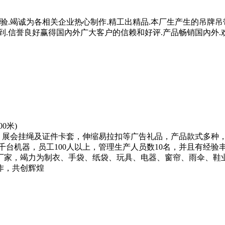
验.竭诚为各相关企业热心制作.精工出精品.本厂生产生的吊牌吊
周到.信誉良好赢得国內外广大客户的信赖和好评.产品畅销国內外.
0米)
，展会挂绳及证件卡套，伸缩易拉扣等广告礼品，产品款式多种
千台机器，员工100人以上，管理生产人员数10名，并且有经
厂家，竭力为制衣、手袋、纸袋、玩具、电器、窗帘、雨伞、鞋业
作，共创辉煌