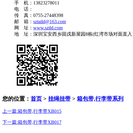
手 机：13823278011
电 话：
传 真：0755-27448398
邮 箱：
sztaild@163.com
网 址：
www.sztld.com
地 址：深圳宝安西乡固戌新屋园8栋(红湾市场对面直入10
您的位置：
首页
>
挂绳挂带
>
箱包带,行李带系列
上一篇:箱包带,行李带XB015
下一篇:箱包带,行李带XB017