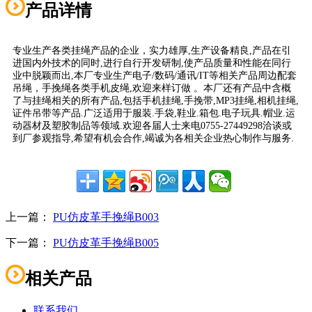
产品详情
专业生产各类挂绳产品的企业，实力雄厚,生产设备精良,产品在引
进国内外技术的同时,进行自行开发研制,使产品质量和性能在同行
业中脱颖而出,本厂专业生产电子/数码/通讯/IT等相关产品周边配套
吊绳，手挽绳各类手机皮绳,欢迎来样订做 。本厂还有产品中含概
了与挂绳相关的所有产品,包括手机挂绳,手挽带,MP3挂绳,相机挂绳,
证件吊带等产品.广泛适用于服装.手袋,鞋业.箱包.电子玩具.帽业.运
动器材及塑胶制品等领域.欢迎各届人士来电0755-27449298洽谈或
到厂参观指导,希望有机会合作,竭诚为各相关企业热心制作与服务.
上一篇：
PU仿皮革手挽绳B003
下一篇：
PU仿皮革手挽绳B005
相关产品
联系我们