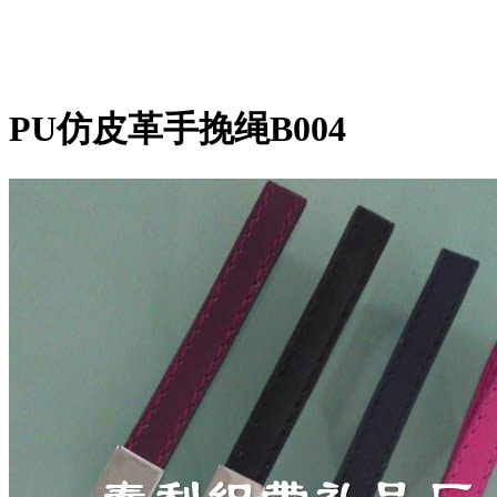
PU仿皮革手挽绳B004