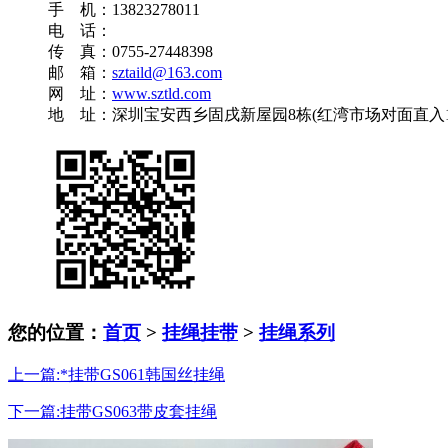
手 机：13823278011
电 话：
传 真：0755-27448398
邮 箱：
sztaild@163.com
网 址：
www.sztld.com
地 址：深圳宝安西乡固戌新屋园8栋(红湾市场对面直入10
您的位置：
首页
>
挂绳挂带
>
挂绳系列
上一篇:*挂带GS061韩国丝挂绳
下一篇:挂带GS063带皮套挂绳