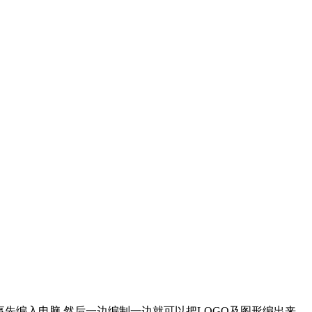
图形事先编入电脑.然后一边编制一边就可以把LOGO及图形编出来