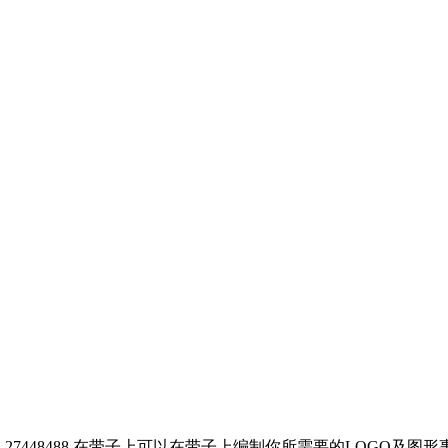
-27448488 在带子上可以在带子上编制你所需要的LOGO及