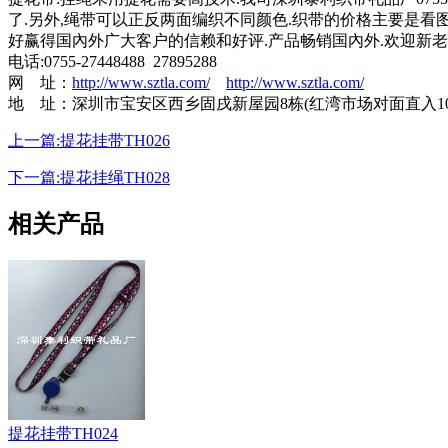
了.另外,绳带可以正反两面编织不同颜色.织带的价格主要是看图案
好赢得国內外广大客户的信赖和好评.产品畅销国內外.欢迎新老
电话:0755-27448488 27895288
网 址：
http://www.sztla.com/
http://www.sztla.com/
地 址：深圳市宝安区西乡固戌新屋园8栋(红湾市场对面直入10
上一篇:提花挂带TH026
下一篇:提花挂绳TH028
相关产品
提花挂带TH024