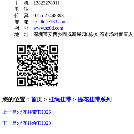
手 机：13823278011
电 话：
传 真：0755-27448398
邮 箱：
sztaild@163.com
网 址：
www.sztld.com
地 址：深圳宝安西乡固戌新屋园8栋(红湾市场对面直入10
您的位置：
首页
>
挂绳挂带
>
提花挂带系列
上一篇:提花挂带TH026
下一篇:提花挂绳TH028