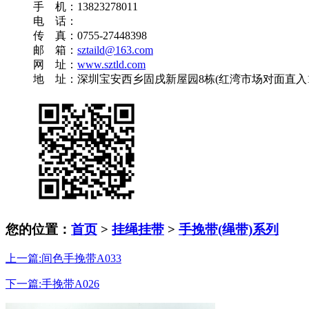
手 机：13823278011
电 话：
传 真：0755-27448398
邮 箱：
sztaild@163.com
网 址：
www.sztld.com
地 址：深圳宝安西乡固戌新屋园8栋(红湾市场对面直入10
您的位置：
首页
>
挂绳挂带
>
手挽带(绳带)系列
上一篇:间色手挽带A033
下一篇:手挽带A026